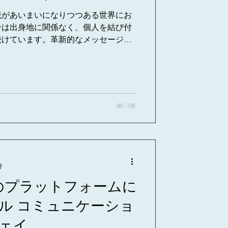
境があいまいになりつつある世界にお
ンは出身地に関係なく、個人を結び付
続けています。革新的なメッセージン
、90 を超える言語で即時翻訳サービスを
進す...
分
べてのプラットフォームに
ル コミュニケーショ
ェイ。