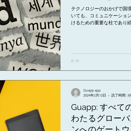
テクノロジーのおかげで国
いても、コミュニケーショ
けるための重要な柱であり
グ アプリであるGuappは
提供することで、この交換を促
Guapp app
2024年2月12日
読了時間: 3
Guapp: す
わたるグローバ
ンへのゲートウ