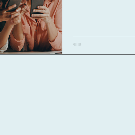
ぜGuapp が即時翻訳の
を明...