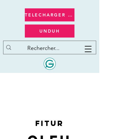
TELECHARGER apple/ios
UNDUH
FITUR