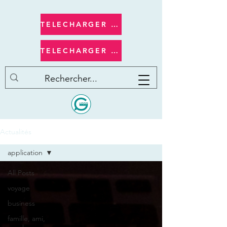
TELECHARGER apple/ios
TELECHARGER androide
Actualités
application
All Posts
voyage
business
famille, ami,