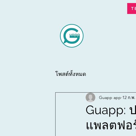
T
โพสต์ทั้งหมด
Guapp app
12 ก.พ.
Guapp: ป
แพลตฟอร