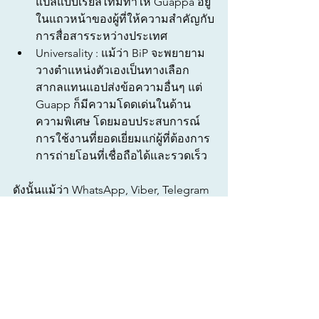
แปลแบบเรียลไทม์ทำให้ Guappa อยู่
ในแถวหน้าของผู้ที่ให้ความสำคัญกับ
การสื่อสารระหว่างประเทศ
Universality : แม้ว่า BiP จะพยายาม
วางตำแหน่งตัวเองเป็นทางเลือก
สากลแทนแอปส่งข้อความอื่นๆ แต่ 
Guapp ก็มีความโดดเด่นในด้าน
ความพิเศษ โดยมอบประสบการณ์
การใช้งานที่ยอดเยี่ยมแก่ผู้ที่ต้องการ
การถ่ายโอนที่เชื่อถือได้และรวดเร็ว
ดังนั้นแม้ว่า WhatsApp, Viber, Telegram 
และ BiP จะเป็นผู้เล่นรายใหญ่ที่สุดใน
ตลาดแอปส่งข้อความ แต่ 
Guapp
 ก็โดด
เด่นในฐานะตัวเลือกที่ดีที่สุดสำหรับการ
แปลทันที ด้วยคุณสมบัติพิเศษ เช่น การ
แปลข้อความเสียงและการรองรับ
มากกว่า 90 ภาษา 
Guapp
 จึงเป็นแอปที่
เหมาะสมที่สุดสำหรับผู้ใช้ที่ต้องการ