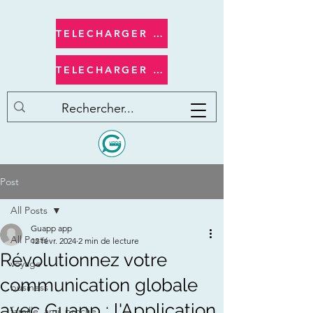
TELECHARGER apple/ios
TELECHARGER androide
Post
All Posts
Guapp app
All Posts
12 févr. 2024
2 min de lecture
Révolutionnez votre
voyage
communication globale
business
avec Guapp : l'Application
famille, ami, proche