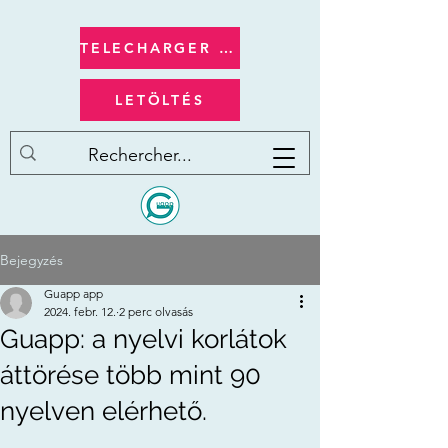
TELECHARGER apple/ios
LETÖLTÉS
Bejegyzés
Guapp app
2024. febr. 12.
2 perc olvasás
Guapp: a nyelvi korlátok
áttörése több mint 90
nyelven elérhető.