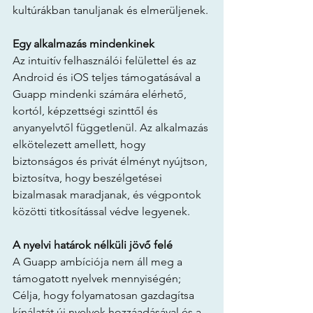
kultúrákban tanuljanak és elmerüljenek.
Egy alkalmazás mindenkinek
Az intuitív felhasználói felülettel és az 
Android és iOS teljes támogatásával a 
Guapp mindenki számára elérhető, 
kortól, képzettségi szinttől és 
anyanyelvtől függetlenül. Az alkalmazás 
elkötelezett amellett, hogy 
biztonságos és privát élményt nyújtson, 
biztosítva, hogy beszélgetései 
bizalmasak maradjanak, és végpontok 
közötti titkosítással védve legyenek.
A nyelvi határok nélküli jövő felé
A Guapp ambíciója nem áll meg a 
támogatott nyelvek mennyiségén; 
Célja, hogy folyamatosan gazdagítsa 
kínálatát új nyelvek hozzáadásával és a 