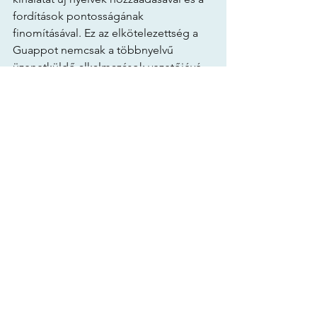
fordítások pontosságának 
finomításával. Ez az elkötelezettség a 
Guappot nemcsak a többnyelvű 
üzenetküldő alkalmazások vezetőjévé 
teszi, hanem a pozitív változást 
elősegítő erőként is, amely soha nem 
látott mértékben elősegíti a globális 
megértést és egységet.
Egy olyan világban, amely egyre 
jobban értékeli a sokszínűséget és az 
összekapcsolódást, a Guapp elegáns 
és hatékony megoldásként mutatja be 
magát korunk egyik legnagyobb 
kihívásának, a nyelvi akadálynak a 
leküzdésére. Azáltal, hogy több mint 90 
nyelvet egyesít egyetlen 
alkalmazásban, a Guapp egy lépéssel 