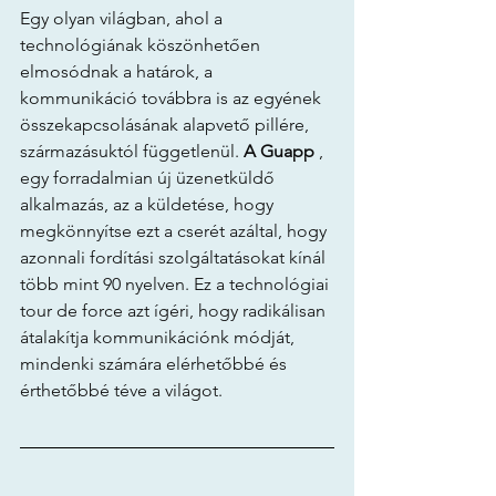
Egy olyan világban, ahol a 
technológiának köszönhetően 
elmosódnak a határok, a 
kommunikáció továbbra is az egyének 
összekapcsolásának alapvető pillére, 
származásuktól függetlenül. 
A Guapp
 , 
egy forradalmian új üzenetküldő 
alkalmazás, az a küldetése, hogy 
megkönnyítse ezt a cserét azáltal, hogy 
azonnali fordítási szolgáltatásokat kínál 
több mint 90 nyelven. Ez a technológiai 
tour de force azt ígéri, hogy radikálisan 
átalakítja kommunikációnk módját, 
mindenki számára elérhetőbbé és 
érthetőbbé téve a világot.