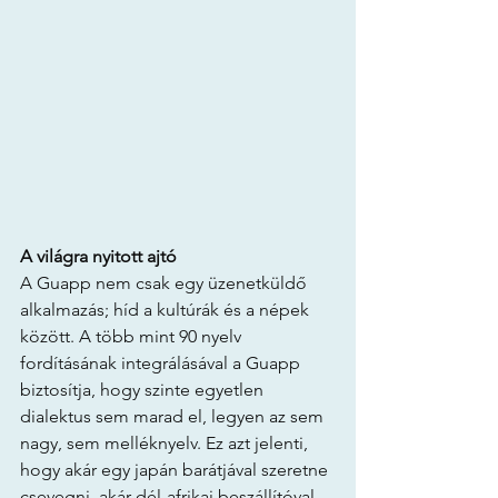
A világra nyitott ajtó
A Guapp nem csak egy üzenetküldő 
alkalmazás; híd a kultúrák és a népek 
között. A több mint 90 nyelv 
fordításának integrálásával a Guapp 
biztosítja, hogy szinte egyetlen 
dialektus sem marad el, legyen az sem 
nagy, sem melléknyelv. Ez azt jelenti, 
hogy akár egy japán barátjával szeretne 
csevegni, akár dél-afrikai beszállítóval 