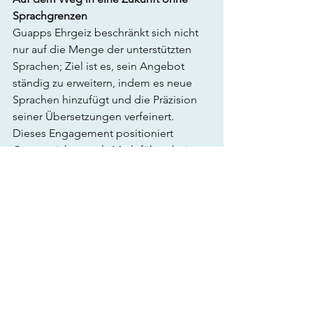
Sprachgrenzen
Guapps Ehrgeiz beschränkt sich nicht 
nur auf die Menge der unterstützten 
Sprachen; Ziel ist es, sein Angebot 
ständig zu erweitern, indem es neue 
Sprachen hinzufügt und die Präzision 
seiner Übersetzungen verfeinert. 
Dieses Engagement positioniert 
Guapp nicht nur als Marktführer bei 
mehrsprachigen Messaging-
Anwendungen, sondern auch als Kraft 
für positive Veränderungen und fördert 
globales Verständnis und Einheit in 
einem noch nie dagewesenen Ausmaß.
In einer Welt, die zunehmend Wert auf 
Vielfalt und Vernetzung legt, präsentiert 
sich Guapp als elegante und 