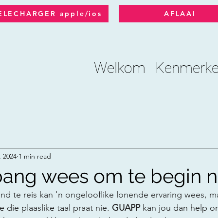
ELECHARGER apple/ios
AFLAAI
Welkom
Kenmerk
, 2024
1 min read
ang wees om te begin nie
d te reis kan 'n ongelooflike lonende ervaring wees, ma
e die plaaslike taal praat nie. 
GUAPP
 kan jou dan help o