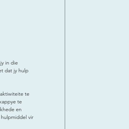
y in die 
t dat jy hulp 
aktiwiteite te 
kappye te 
likhede en 
hulpmiddel vir 