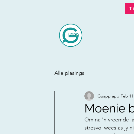
T
Alle plasings
Guapp app
Feb 11
Moenie b
Om na 'n vreemde lan
stresvol wees as jy ni