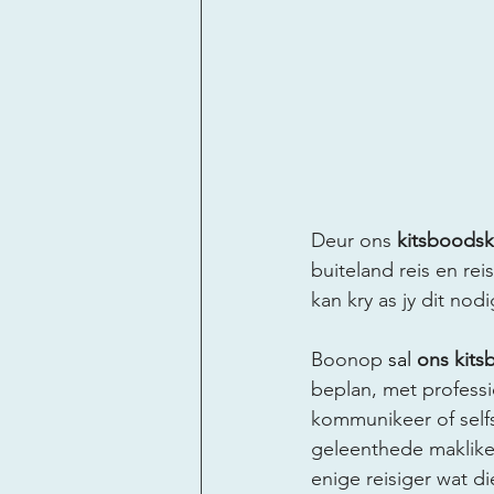
Deur ons 
kitsboods
buiteland reis en rei
kan kry as jy dit nodi
Boonop
 sal 
ons kits
beplan, met profess
kommunikeer of selfs 
geleenthede makliker
enige reisiger wat di