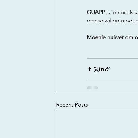
GUAPP
 is 'n noodsa
mense wil ontmoet en 
Moenie huiwer om ons
Recent Posts