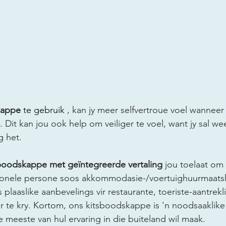
kappe
 te gebruik 
, kan jy meer selfvertroue voel wanneer j
s. Dit kan jou ook help om veiliger te voel, want jy sal wee
g het.
boodskappe met geïntegreerde vertaling
 jou toelaat om 
ionele persone soos akkommodasie-/voertuighuurmaats
plaaslike aanbevelings vir restaurante, toeriste-aantrek
 te kry. Kortom, ons kitsboodskappe is 'n noodsaaklike 
e meeste van hul ervaring in die buiteland wil maak.