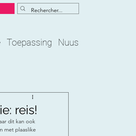
e
Toepassing
Nuus
: reis!
ar dit kan ook 
m met plaaslike 